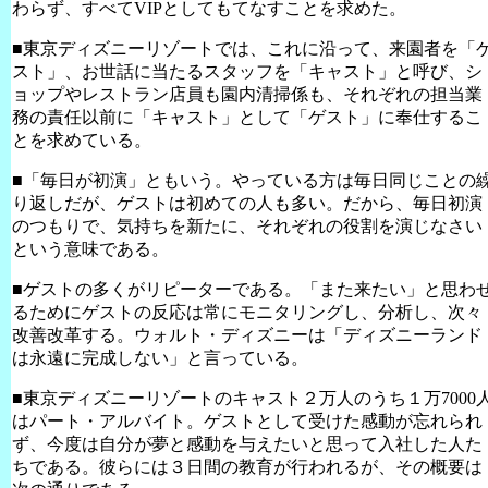
わらず、すべて
VIP
としてもてなすことを求めた。
■東京ディズニーリゾートでは、これに沿って、来園者を「
スト」、お世話に当たるスタッフを「キャスト」と呼び、シ
ョップやレストラン店員も園内清掃係も、それぞれの担当業
務の責任以前に「キャスト」として「ゲスト」に奉仕するこ
とを求めている。
■「毎日が初演」ともいう。やっている方は毎日同じことの
り返しだが、ゲストは初めての人も多い。だから、毎日初演
のつもりで、気持ちを新たに、それぞれの役割を演じなさい
という意味である。
■ゲストの多くがリピーターである。「また来たい」と思わ
るためにゲストの反応は常にモニタリングし、分析し、次々
改善改革する。ウォルト・ディズニーは「ディズニーランド
は永遠に完成しない」と言っている。
■東京ディズニーリゾートのキャスト２万人のうち１万
7000
はパート・アルバイト。ゲストとして受けた感動が忘れられ
ず、今度は自分が夢と感動を与えたいと思って入社した人た
ちである。彼らには３日間の教育が行われるが、その概要は