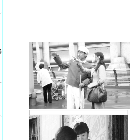
ゲ
繰
せ
人