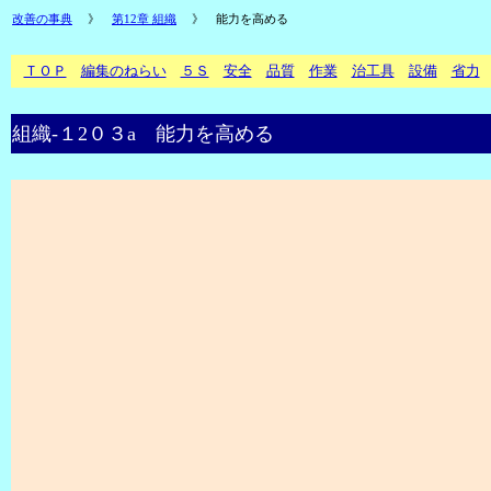
改善の事典
》
第12章 組織
》
能力を高める
ＴＯＰ
編集のねらい
５Ｓ
安全
品質
作業
治工具
設備
省力
組織‐１2０３a 能力を高める