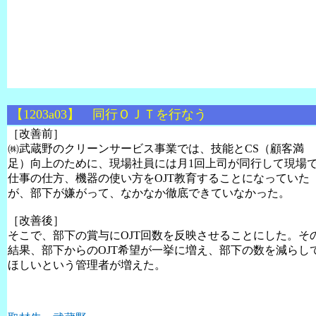
【1203a03】 同行ＯＪＴを行なう
［改善前］
㈱武蔵野のクリーンサービス事業では、技能と
CS
（顧客満
足）向上のために、現場社員には月
1
回上司が同行して現場
仕事の仕方、機器の使い方を
OJT
教育することになっていた
が、部下が嫌がって、なかなか徹底できていなかった。
［改善後］
そこで、部下の賞与に
OJT
回数を反映させることにした。そ
結果、部下からの
OJT
希望が一挙に増え、部下の数を減らし
ほしいという管理者が増えた。