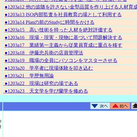
●1203a12 他の追随を許さない金型品質を作り上げる人材育
●1203a13 ISO内部監査を社員教育の場として利用する
●1203a14 Planの前のStudyに時間をかける
●1203a15 高い技術を持った人材を絶対評価する
●1203a16 現場・現実・現物に基づいて問題解決する
●1203a17 業績第一主義から従業員育成に重点を移す
●1203a18 伊藤忠兵衛の店員管理法
●1203a19 職場の全員にパソコンをマスターさせる
●1203a20 学卒者に現場体験を叩き込む
●1203a21 学歴無用論
●1203a22 現場は研究の場である
●1203a23 天文学を学び蘭学を修める
あ
齢