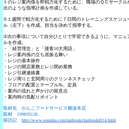
トのレジ案内係を即戦力化するために、職場のＱＣサークル
次のような指導計画を作成している。
①１週間で戦力化するために７日間のトレーニングスケジュ
ル（左下）を作成。担当を決めて指導する。
②次の事項について自分ひとりで学習できるように、マニュ
ルを作成。
・「経営理念」と「接客
10
大用語」
・レジ案内係の立ち居振る舞い
・レジの基本操作
・レジの開店業務とレジ閉め業務
・レジ引継連絡書
・レジ周りと玄関周りのクリンネスチェック
・フロアの配置とテーブル№、定員
・案内の流れと声かけの留意点
・案内時の気配りポイント
取材先 がんこフードサービス難波本店
取材
1998/05/26
探訪記
http://www.souisha.com/tanbouki/tanbouki014.html