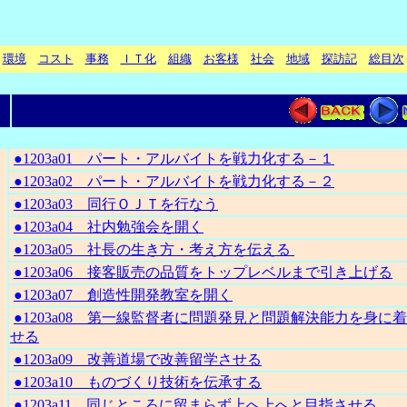
環境
コスト
事務
ＩＴ化
組織
お客様
社会
地域
探訪記
総目次
●1203a01 パート・アルバイトを戦力化する－１
●1203a02 パート・アルバイトを戦力化する－２
●1203a03 同行ＯＪＴを行なう
●1203a04 社内勉強会を開く
●1203a05 社長の生き方・考え方を伝える
●1203a06 接客販売の品質をトップレベルまで引き上げる
●1203a07 創造性開発教室を開く
●1203a08 第一線監督者に問題発見と問題解決能力を身に
せる
●1203a09 改善道場で改善留学させる
●1203a10 ものづくり技術を伝承する
●1203a11 同じところに留まらず上へ上へと目指させる