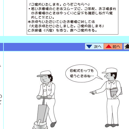
で
の
て