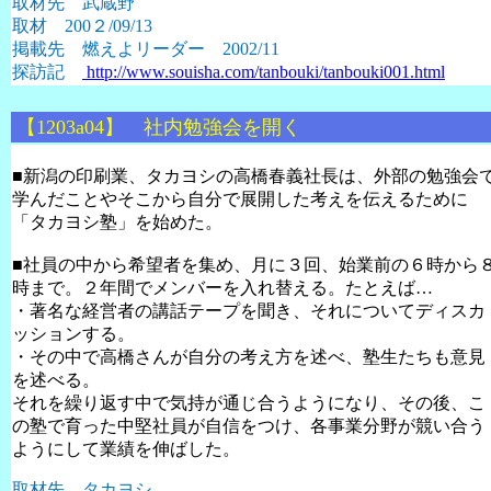
取材先 武蔵野
取材
200
２
/09/13
掲載先 燃えよリーダー
2002/11
探訪記
http://www.souisha.com/tanbouki/tanbouki001.html
【1203a04】 社内勉強会を開く
■
新潟の印刷業、タカヨシの高橋春義社長は、外部の勉強会
学んだことやそこから自分で展開した考えを伝えるために
「タカヨシ塾」を始めた。
■社員の中から希望者を集め、月に３回、始業前の６時から
時まで。２年間でメンバーを入れ替える。たとえば…
・著名な経営者の講話テープを聞き、それについてディスカ
ッションする。
・その中で高橋さんが自分の考え方を述べ、塾生たちも意見
を述べる。
それを繰り返す中で気持が通じ合うようになり、その後、こ
の塾で育った中堅社員が自信をつけ、各事業分野が競い合う
ようにして業績を伸ばした。
取材先 タカヨシ