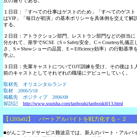
次の通りである。
１日目：「すべての仕事はゲストのため」「すべてのゲスト
は
VIP
」「毎日が初演」の基本ポリシーを具体例を交えて解
する。
２日目：アトラクション部門、レストラン部門などの担当に
分かれて、座学で
SCSE
（
S
＝
Safety
安全、
C
＝
Courtesy
礼儀正
さ、
S
＝
Show
ショーの品質、
E
＝
Efficiency
効率）
の行動基準
学ぶ。
３日目：先輩キャストについて
OJT
訓練を受け、その後は１
前のキャストとしてそれぞれの職場にデビューしていく。
取材先 オリエンタルランド
取材
2006/5/18
掲載先 ポジティブ
2006/08
探訪記
http://www.souisha.com/tanbouki/tanbouki013.html
【1203a02】 パートアルバイトを戦力化する－２
■
がんこフードサービス難波店では、新人のパート・アルバ