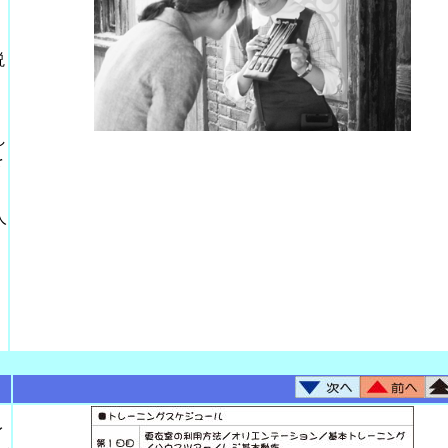
説
し
を
人
イ