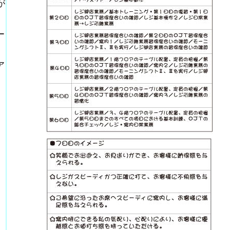
が
ー
ア